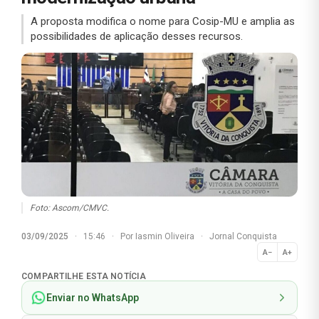
A proposta modifica o nome para Cosip-MU e amplia as
possibilidades de aplicação desses recursos.
Foto: Ascom/CMVC.
03/09/2025
·
15:46
·
Por
Iasmin Oliveira
·
Jornal Conquista
A−
A+
Normal
COMPARTILHE ESTA NOTÍCIA
Enviar no WhatsApp