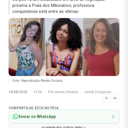
próxima à Praia dos Milionários; professora
conquistense está entre as vítimas.
Foto: Reprodução/Redes Sociais.
18/08/2025
·
15:56
·
Por
Iasmin Oliveira
·
Jornal Conquista
A−
A+
Normal
COMPARTILHE ESTA NOTÍCIA
Enviar no WhatsApp
ou envie por outros apps