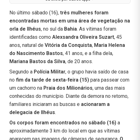
No último sábado (16),
três mulheres foram
encontradas mortas em uma área de vegetação na
orla de Ilhéus
, no sul da
Bahia
. As vítimas foram
identificadas como
Alexsandra Oliveira Suzart
, 45
anos, natural de
Vitória da Conquista
,
Maria Helena
do Nascimento Bastos
, 41 anos, e a filha dela,
Mariana Bastos da Silva
, de 20 anos.
Segundo a
Polícia Militar
, o grupo havia saído de casa
no
fim da tarde de sexta-feira (15)
para passear com
um cachorro na
Praia dos Milionários
, uma das mais
conhecidas do município. Diante da demora no retorno,
familiares iniciaram as buscas e
acionaram a
delegacia de Ilhéus
.
Os corpos foram encontrados no sábado (16)
a
aproximadamente 3 km do local em que as vítimas
aparecem nas imagens de câmeras de segurança.
O