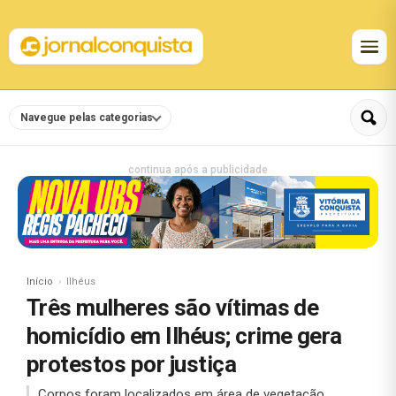
Navegue pelas categorias
continua após a publicidade
Início
Ilhéus
Três mulheres são vítimas de
homicídio em Ilhéus; crime gera
protestos por justiça
Corpos foram localizados em área de vegetação