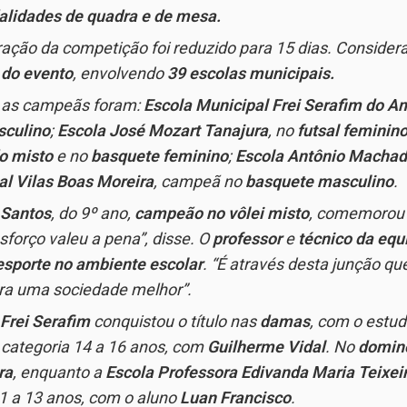
lidades de quadra e de mesa.
ação da competição foi reduzido para 15 dias. Consider
 do evento
, envolvendo
39 escolas municipais.
, as campeãs foram:
Escola Municipal Frei Serafim do A
sculino
;
Escola José Mozart Tanajura
, no
futsal feminin
o misto
e no
basquete feminino
;
Escola Antônio Machad
al Vilas Boas Moreira
, campeã no
basquete masculino
.
 Santos
, do 9º ano,
campeão no vôlei misto
, comemorou 
sforço valeu a pena”
, disse. O
professor
e
técnico da equ
esporte no ambiente escolar
.
“É através desta junção q
ra uma sociedade melhor”
.
 Frei Serafim
conquistou o título nas
damas
, com o estu
, categoria 14 a 16 anos, com
Guilherme Vidal
. No
domin
ra
, enquanto a
Escola Professora Edivanda Maria Teixei
11 a 13 anos, com o aluno
Luan Francisco
.