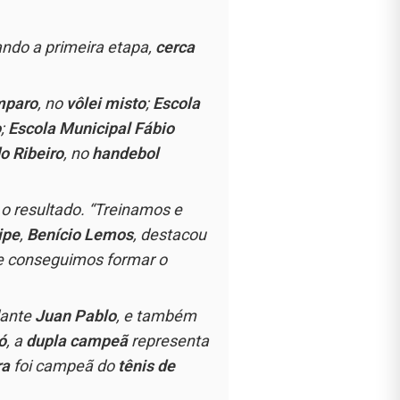
ando a primeira etapa,
cerca
mparo
, no
vôlei misto
;
Escola
o
;
Escola Municipal Fábio
o Ribeiro
, no
handebol
o resultado.
“Treinamos e
ipe
,
Benício Lemos
, destacou
ue conseguimos formar o
dante
Juan Pablo
, e também
ó
, a
dupla campeã
representa
ra
foi campeã do
tênis de