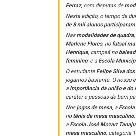
Ferraz
, com disputas de
moda
Nesta edição, o tempo de dur
de 8 mil alunos participaram
Nas
modalidades de quadra
Marlene Flores
, no
futsal ma
Henrique
, campeã no
balead
feminino
; e a
Escola Municip
O estudante
Felipe Silva dos
jogamos bastante. O nosso e
a
importância da união e do 
caráter e pessoas de bem pa
Nos
jogos de mesa
, a
Escola
no
tênis de mesa masculino
a
Escola José Mozart Tanaju
mesa masculino
, categoria 