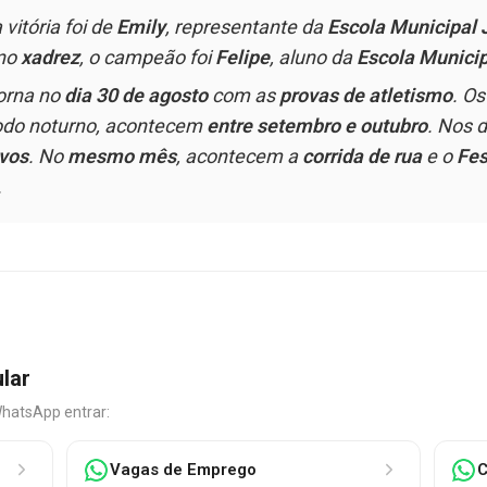
a vitória foi de
Emily
, representante da
Escola Municipal 
 no
xadrez
, o campeão foi
Felipe
, aluno da
Escola Municip
orna no
dia 30 de agosto
com as
provas de atletismo
. O
íodo noturno, acontecem
entre setembro e outubro
. Nos d
vos
. No
mesmo mês
, acontecem a
corrida de rua
e o
Fes
.
ular
WhatsApp entrar:
Vagas de Emprego
C