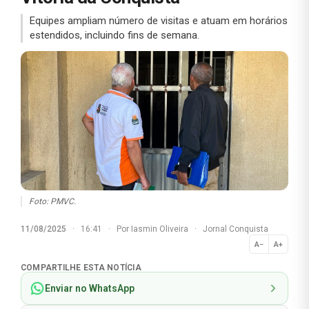
Equipes ampliam número de visitas e atuam em horários
estendidos, incluindo fins de semana.
Foto: PMVC.
11/08/2025
·
16:41
·
Por
Iasmin Oliveira
·
Jornal Conquista
A−
A+
Normal
COMPARTILHE ESTA NOTÍCIA
Enviar no WhatsApp