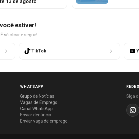
té 13 de agosto
você estiver!
só clicar e seguir!
TikTok
Y
WHATSAPP
REDES
Grupo de Notícias
Siga o
Vagas de Emprego
Canal WhatsApp
Enviar denúncia
Enviar vaga de emprego