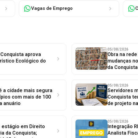
Vagas de Emprego
C
05/08/2026
 Conquista aprova
Obra na red
rístico Ecológico do
mudanças no 
da Conquista
05/08/2026
 é a cidade mais segura
Servidores mu
ípios com mais de 100
Conquista te
a anuário
de projeto n
05/08/2026
 estágio em Direito
Integração R
ia da Conquista;
Analista Fisc