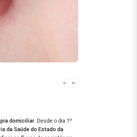
A−
A+
Normal
ia domiciliar
. Desde o dia 1º
ia da Saúde do Estado da