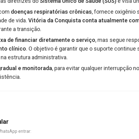
 as diretrizes do
Sistema Único de Saúde (SUS)
e visa un
s com
doenças respiratórias crônicas
, fornece oxigênio
ade de vida.
Vitória da Conquista conta atualmente co
ante a transição.
ixa de financiar diretamente o serviço
, mas segue resp
to clínico
. O objetivo é garantir que o suporte continu
a estrutura administrativa.
gradual e monitorada
, para evitar qualquer interrupção 
stência.
ular
WhatsApp entrar: