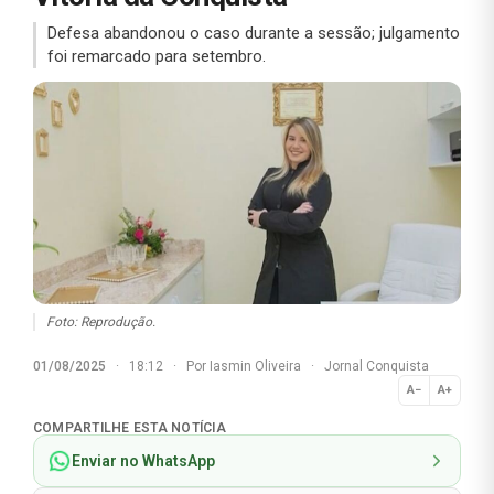
Defesa abandonou o caso durante a sessão; julgamento
foi remarcado para setembro.
Foto: Reprodução.
01/08/2025
·
18:12
·
Por
Iasmin Oliveira
·
Jornal Conquista
A−
A+
Normal
COMPARTILHE ESTA NOTÍCIA
Enviar no WhatsApp