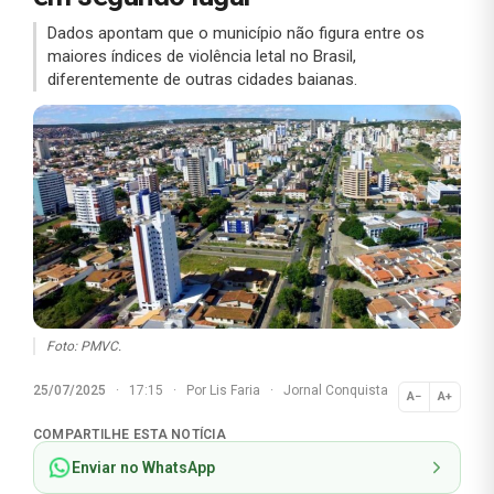
Dados apontam que o município não figura entre os
maiores índices de violência letal no Brasil,
diferentemente de outras cidades baianas.
Foto: PMVC.
25/07/2025
·
17:15
·
Por
Lis Faria
·
Jornal Conquista
A−
A+
Normal
COMPARTILHE ESTA NOTÍCIA
Enviar no WhatsApp