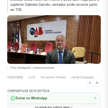
suplente Gabriela Garrido; vereador pode recorrer junto
ao TSE.
Foto: Instagram | natancarroceria.
14/07/2025
·
16:31
·
Por
Iasmin Oliveira
·
Jornal Conquista
A−
A+
Normal
COMPARTILHE ESTA NOTÍCIA
Enviar no WhatsApp
ou envie por outros apps