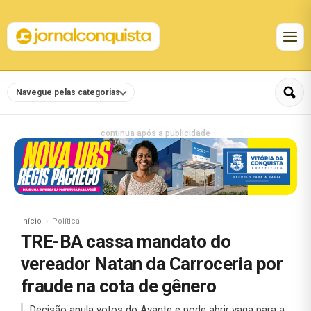
Navegue pelas categorias
continua após a publicidade
Início
Política
TRE-BA cassa mandato do
vereador Natan da Carroceria por
fraude na cota de gênero
Decisão anula votos do Avante e pode abrir vaga para a