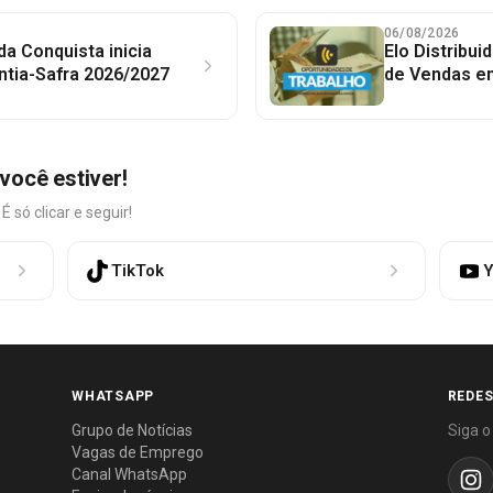
06/08/2026
 da Conquista inicia
Elo Distribu
ntia-Safra 2026/2027
de Vendas em
você estiver!
só clicar e seguir!
TikTok
Y
WHATSAPP
REDES
Grupo de Notícias
Siga o
Vagas de Emprego
Canal WhatsApp