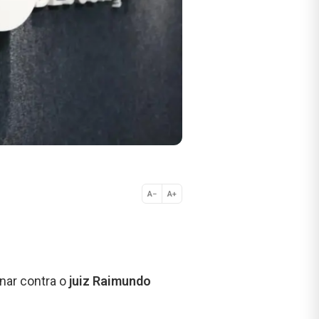
A−
A+
Normal
nar contra o
juiz Raimundo