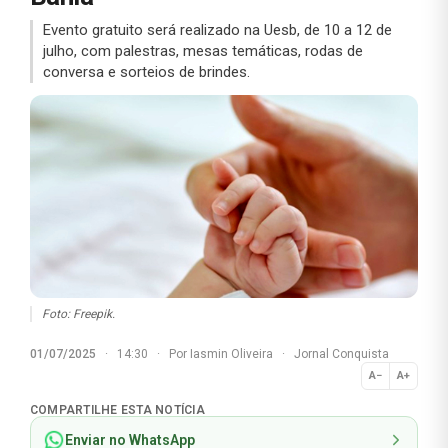
Evento gratuito será realizado na Uesb, de 10 a 12 de
julho, com palestras, mesas temáticas, rodas de
conversa e sorteios de brindes.
Foto: Freepik.
01/07/2025
·
14:30
·
Por
Iasmin Oliveira
·
Jornal Conquista
A−
A+
Normal
COMPARTILHE ESTA NOTÍCIA
Enviar no WhatsApp