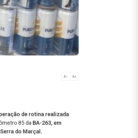
A−
A+
Normal
eração de rotina realizada
ilômetro 85 da
BA-263, em
Serra do Marçal.