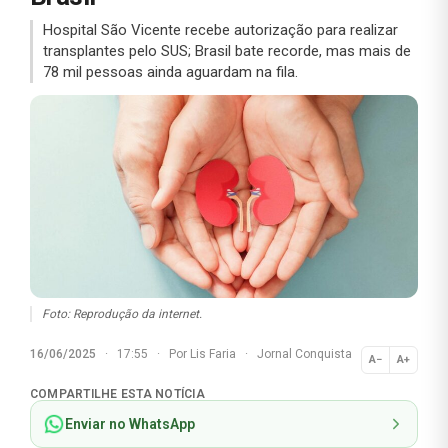
Hospital São Vicente recebe autorização para realizar
transplantes pelo SUS; Brasil bate recorde, mas mais de
78 mil pessoas ainda aguardam na fila.
Foto: Reprodução da internet.
16/06/2025
·
17:55
·
Por
Lis Faria
·
Jornal Conquista
A−
A+
Normal
COMPARTILHE ESTA NOTÍCIA
Enviar no WhatsApp