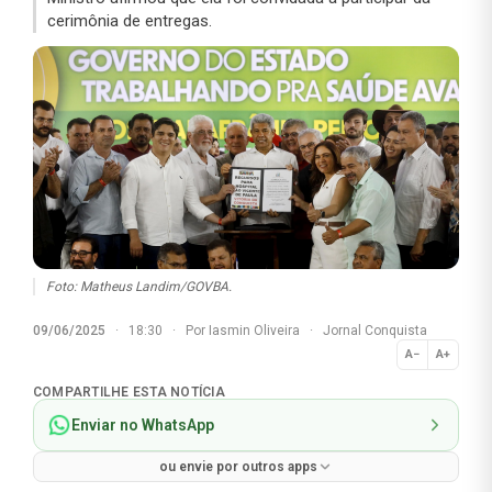
cerimônia de entregas.
Foto: Matheus Landim/GOVBA.
09/06/2025
·
18:30
·
Por
Iasmin Oliveira
·
Jornal Conquista
A−
A+
Normal
COMPARTILHE ESTA NOTÍCIA
Enviar no WhatsApp
ou envie por outros apps