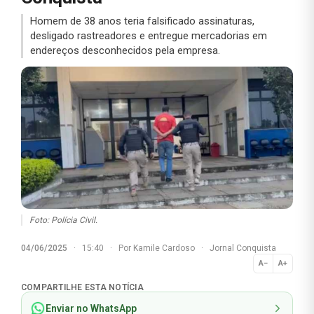
Homem de 38 anos teria falsificado assinaturas,
desligado rastreadores e entregue mercadorias em
endereços desconhecidos pela empresa.
Foto: Polícia Civil.
04/06/2025
·
15:40
·
Por
Kamile Cardoso
·
Jornal Conquista
A−
A+
Normal
COMPARTILHE ESTA NOTÍCIA
Enviar no WhatsApp