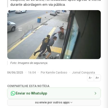
durante abordagem em via pública.
Foto: Imagens de segurança.
04/06/2025
·
16:04
·
Por
Kamile Cardoso
·
Jornal Conquista
A−
A+
Normal
COMPARTILHE ESTA NOTÍCIA
Enviar no WhatsApp
ou envie por outros apps