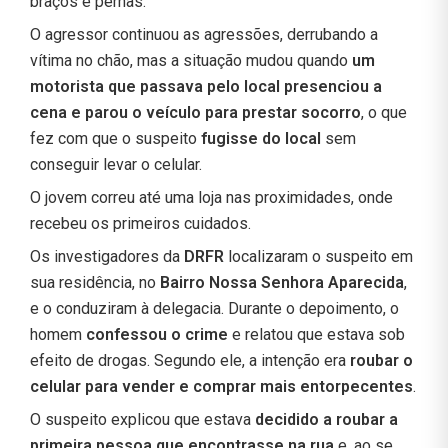
braços e pernas.
O agressor continuou as agressões, derrubando a
vítima no chão, mas a situação mudou quando
um
motorista que passava pelo local presenciou a
cena e parou o veículo para prestar socorro
, o que
fez com que o suspeito
fugisse do local
sem
conseguir levar o celular.
O jovem correu até uma loja nas proximidades, onde
recebeu os primeiros cuidados.
Os investigadores da
DRFR
localizaram o suspeito em
sua residência, no
Bairro Nossa Senhora Aparecida
,
e o conduziram à delegacia. Durante o depoimento, o
homem
confessou o crime
e relatou que estava sob
efeito de drogas. Segundo ele, a intenção era
roubar o
celular para vender e comprar mais entorpecentes
.
O suspeito explicou que estava
decidido a roubar a
primeira pessoa que encontrasse na rua
e, ao se