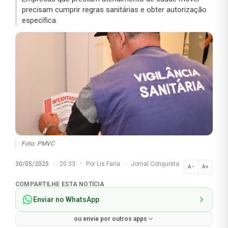
precisam cumprir regras sanitárias e obter autorização
específica.
Foto: PMVC
30/05/2025
·
20:33
·
Por
Lis Faria
·
Jornal Conquista
A−
A+
Normal
COMPARTILHE ESTA NOTÍCIA
Enviar no WhatsApp
ou envie por outros apps