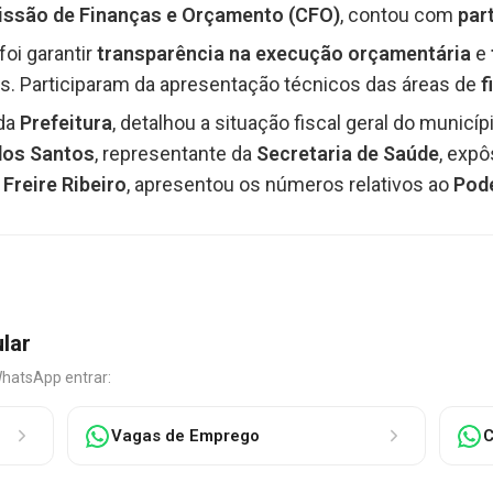
ssão de Finanças e Orçamento (CFO)
, contou com
par
foi garantir
transparência na execução orçamentária
e
s. Participaram da apresentação técnicos das áreas de
f
 da
Prefeitura
, detalhou a situação fiscal geral do municí
dos Santos
, representante da
Secretaria de Saúde
, expô
 Freire Ribeiro
, apresentou os números relativos ao
Pode
ular
WhatsApp entrar:
Vagas de Emprego
C