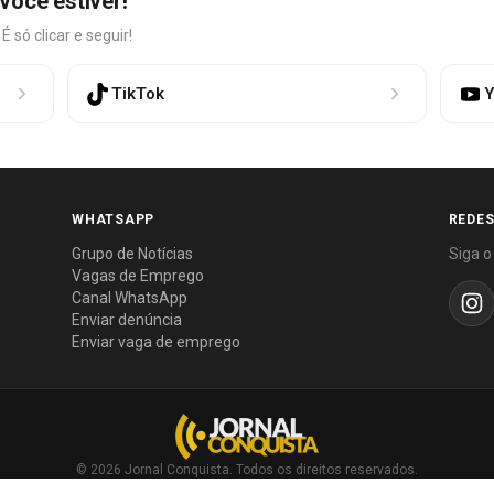
você estiver!
só clicar e seguir!
TikTok
Y
WHATSAPP
REDES
Grupo de Notícias
Siga o
Vagas de Emprego
Canal WhatsApp
Enviar denúncia
Enviar vaga de emprego
© 2026 Jornal Conquista. Todos os direitos reservados.
Política editorial
·
Política de privacidade