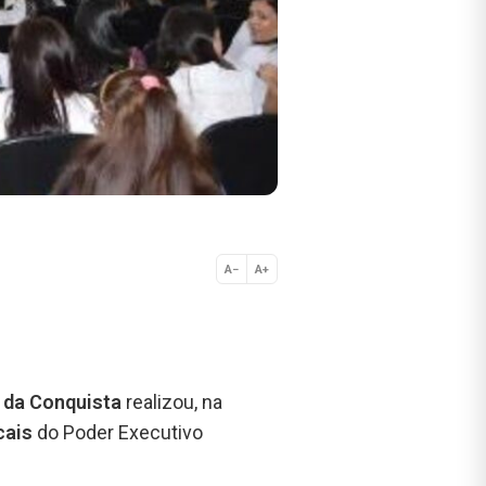
A−
A+
Normal
a da Conquista
realizou, na
cais
do Poder Executivo