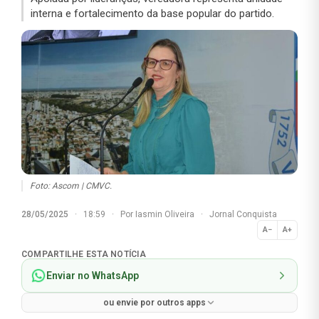
interna e fortalecimento da base popular do partido.
Foto: Ascom | CMVC.
28/05/2025
·
18:59
·
Por
Iasmin Oliveira
·
Jornal Conquista
A−
A+
Normal
COMPARTILHE ESTA NOTÍCIA
Enviar no WhatsApp
ou envie por outros apps