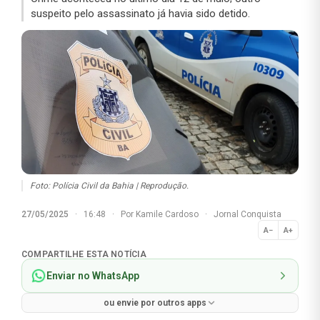
suspeito pelo assassinato já havia sido detido.
Foto: Polícia Civil da Bahia | Reprodução.
27/05/2025
·
16:48
·
Por
Kamile Cardoso
·
Jornal Conquista
A−
A+
Normal
COMPARTILHE ESTA NOTÍCIA
Enviar no WhatsApp
ou envie por outros apps