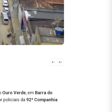
A−
A+
Normal
ro
Ouro Verde
, em
Barra do
r policiais da
92ª Companhia