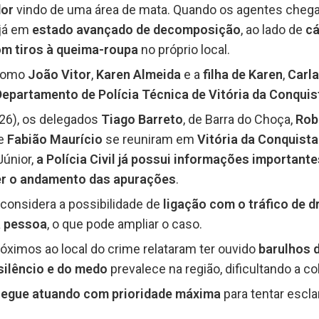
dor
vindo de uma área de mata. Quando os agentes cheg
 já em
estado avançado de decomposição
, ao lado de
cá
m tiros à queima-roupa
no próprio local.
 como
João Vitor
,
Karen Almeida
e a
filha de Karen
,
Carla
Departamento de Polícia Técnica de Vitória da Conquis
26), os delegados
Tiago Barreto
, de Barra do Choça,
Rob
 e
Fabião Maurício
se reuniram em
Vitória da Conquista
Júnior,
a Polícia Civil já possui informações importante
er o andamento das apurações
.
o considera a possibilidade de
ligação com o tráfico de 
a pessoa
, o que pode ampliar o caso.
ximos ao local do crime relataram ter ouvido
barulhos d
 silêncio e do medo
prevalece na região, dificultando a c
l segue atuando com prioridade máxima
para tentar escl