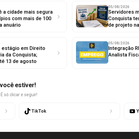
05/08/2026
 é a cidade mais segura
Servidores mu
ípios com mais de 100
Conquista te
a anuário
de projeto n
05/08/2026
 estágio em Direito
Integração R
ia da Conquista;
Analista Fisc
té 13 de agosto
você estiver!
só clicar e seguir!
TikTok
Y