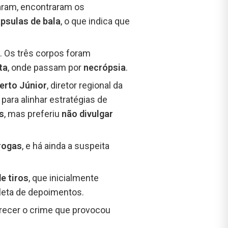
aram, encontraram os
psulas de bala
, o que indica que
. Os três corpos foram
ta
, onde passam por
necrópsia
.
erto Júnior
, diretor regional da
para alinhar estratégias de
s
, mas preferiu
não divulgar
drogas
, e há ainda a suspeita
e tiros
, que inicialmente
oleta de depoimentos.
arecer o crime que provocou