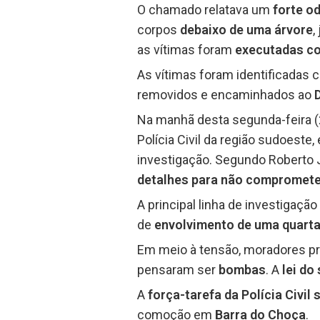
O chamado relatava um
forte o
corpos
debaixo de uma árvore
,
as vítimas foram
executadas co
As vítimas foram identificadas
removidos e encaminhados ao
Na manhã desta segunda-feira (
Polícia Civil da região sudoeste,
investigação. Segundo Roberto 
detalhes para não compromet
A principal linha de investigaçã
de
envolvimento de uma quart
Em meio à tensão, moradores pró
pensaram ser
bombas
. A
lei do
A
força-tarefa da Polícia Civi
comoção em
Barra do Choça
.