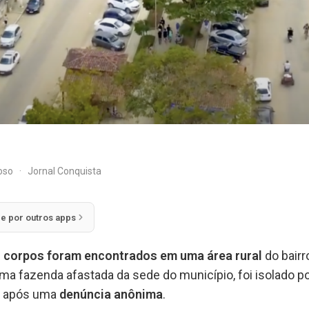
doso
·
Jornal Conquista
ie por outros apps
s corpos foram encontrados em uma área rural
do bair
uma fazenda afastada da sede do município, foi isolado po
após uma
denúncia anônima
.