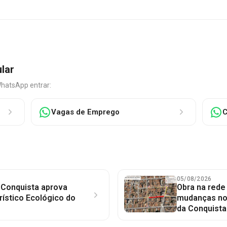
ular
WhatsApp entrar:
Vagas de Emprego
C
05/08/2026
 Conquista aprova
Obra na red
rístico Ecológico do
mudanças no 
da Conquista