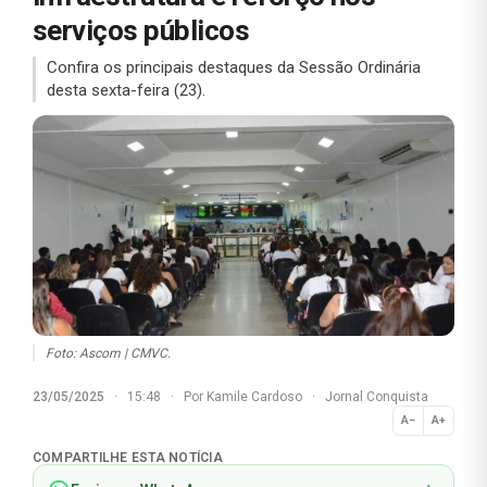
serviços públicos
Confira os principais destaques da Sessão Ordinária
desta sexta-feira (23).
Foto: Ascom | CMVC.
23/05/2025
·
15:48
·
Por
Kamile Cardoso
·
Jornal Conquista
A−
A+
Normal
COMPARTILHE ESTA NOTÍCIA