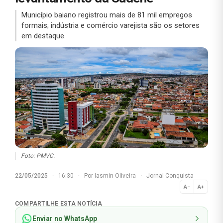
Município baiano registrou mais de 81 mil empregos
formais; indústria e comércio varejista são os setores
em destaque.
Foto: PMVC.
22/05/2025
·
16:30
·
Por
Iasmin Oliveira
·
Jornal Conquista
A−
A+
Normal
COMPARTILHE ESTA NOTÍCIA
Enviar no WhatsApp