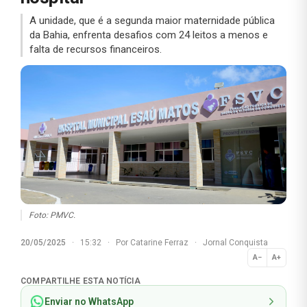
A unidade, que é a segunda maior maternidade pública
da Bahia, enfrenta desafios com 24 leitos a menos e
falta de recursos financeiros.
Foto: PMVC.
20/05/2025
·
15:32
·
Por
Catarine Ferraz
·
Jornal Conquista
A−
A+
Normal
COMPARTILHE ESTA NOTÍCIA
Enviar no WhatsApp