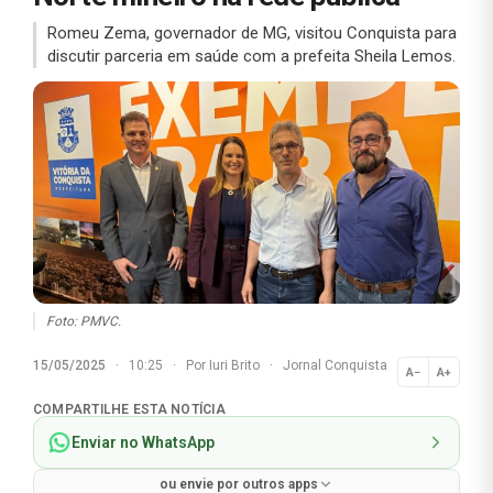
Romeu Zema, governador de MG, visitou Conquista para
discutir parceria em saúde com a prefeita Sheila Lemos.
Foto: PMVC.
15/05/2025
·
10:25
·
Por
Iuri Brito
·
Jornal Conquista
A−
A+
Normal
COMPARTILHE ESTA NOTÍCIA
Enviar no WhatsApp
ou envie por outros apps