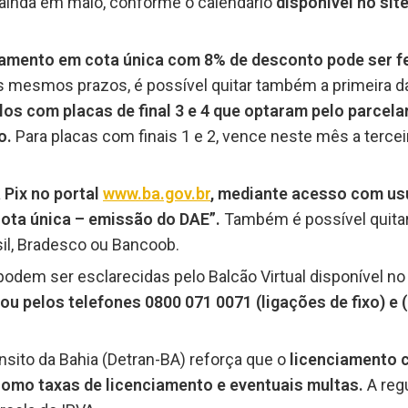
inda em maio, conforme o calendário
disponível no site
agamento em cota única com 8% de desconto pode ser fe
 mesmos prazos, é possível quitar também a primeira d
los com placas de final 3 e 4 que optaram pelo parce
io.
Para placas com finais 1 e 2, vence neste mês a terce
 Pix no portal
www.ba.gov.br
, mediante acesso com usu
cota única – emissão do DAE”.
Também é possível quitar
il, Bradesco ou Bancoob.
podem ser esclarecidas pelo Balcão Virtual disponível n
, ou pelos telefones 0800 071 0071 (ligações de fixo) e
sito da Bahia (Detran-BA) reforça que o
licenciamento c
como taxas de licenciamento e eventuais multas.
A regu