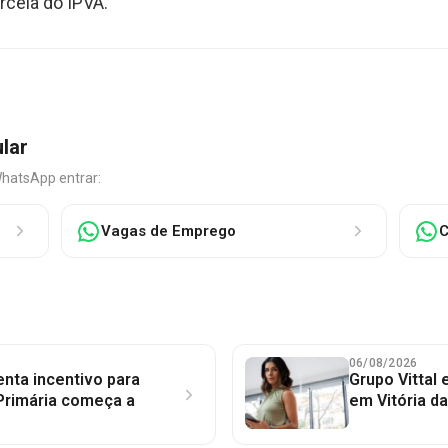
rcela do IPVA.
ular
WhatsApp entrar:
Vagas de Emprego
C
06/08/2026
nta incentivo para
Grupo Vittal
Primária começa a
em Vitória d