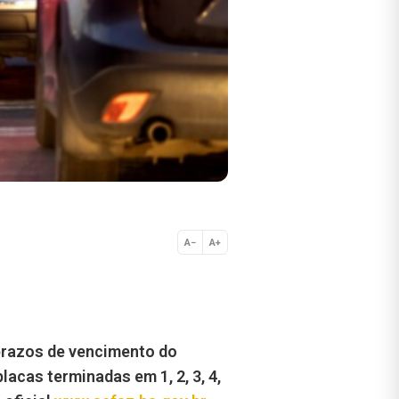
A−
A+
Normal
prazos de vencimento do
cas terminadas em 1, 2, 3, 4,