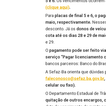
5 e 6.
Os vencimentos ocorrem a
(clique aqui)
.
Para
placas de final 5 e 6, o p
maio, respectivamente.
Nesses
desconto. Já os
donos de veícu
cota até os dias 28 e 29 de ma
e 29.
O
pagamento pode ser feito via
serviço “Pagar licenciamento 
bancos parceiros: Banco do Bras
A Sefaz-Ba orienta que dúvidas 
faleconosco@sefaz.ba.gov.br
celular ou fixo).
O Departamento Estadual de Trân
quitação de outros encargos, 