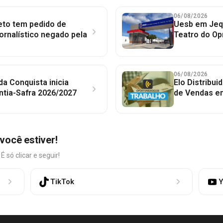
06/08/2026
to tem pedido de
Uesb em Jequ
jornalístico negado pela
Teatro do Op
06/08/2026
 da Conquista inicia
Elo Distribu
ntia-Safra 2026/2027
de Vendas em
você estiver!
só clicar e seguir!
TikTok
Y