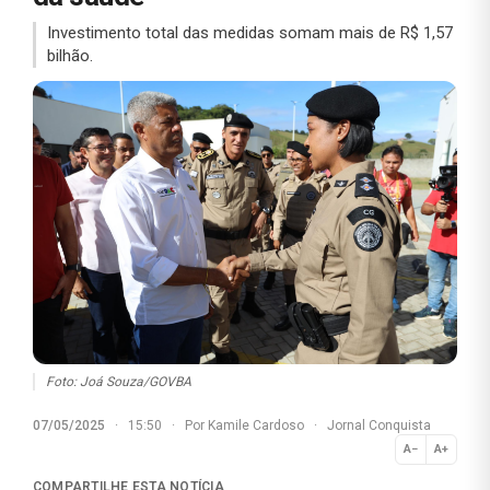
Investimento total das medidas somam mais de R$ 1,57
bilhão.
Foto: Joá Souza/GOVBA
07/05/2025
·
15:50
·
Por
Kamile Cardoso
·
Jornal Conquista
A−
A+
Normal
COMPARTILHE ESTA NOTÍCIA