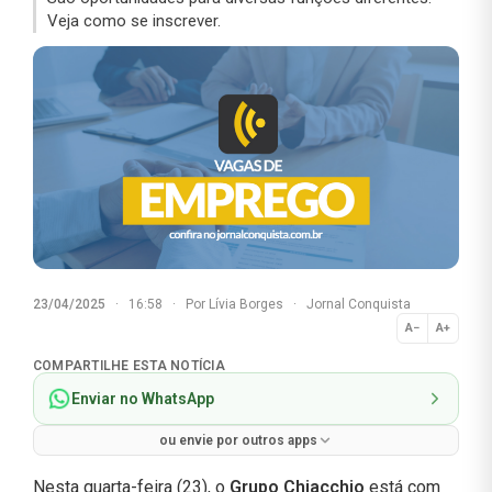
Veja como se inscrever.
23/04/2025
·
16:58
·
Por
Lívia Borges
·
Jornal Conquista
A−
A+
Normal
COMPARTILHE ESTA NOTÍCIA
Enviar no WhatsApp
ou envie por outros apps
Nesta quarta-feira (23), o
Grupo Chiacchio
está com