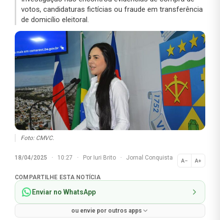
votos, candidaturas fictícias ou fraude em transferência
de domicílio eleitoral.
Foto: CMVC.
18/04/2025
·
10:27
·
Por
Iuri Brito
·
Jornal Conquista
A−
A+
Normal
COMPARTILHE ESTA NOTÍCIA
Enviar no WhatsApp
ou envie por outros apps