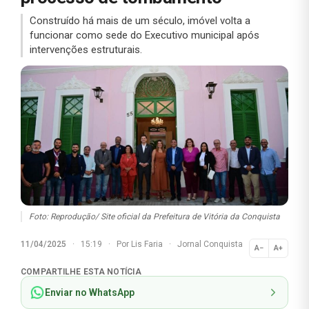
Construído há mais de um século, imóvel volta a
funcionar como sede do Executivo municipal após
intervenções estruturais.
Foto: Reprodução/ Site oficial da Prefeitura de Vitória da Conquista
11/04/2025
·
15:19
·
Por
Lis Faria
·
Jornal Conquista
A−
A+
Normal
COMPARTILHE ESTA NOTÍCIA
Enviar no WhatsApp