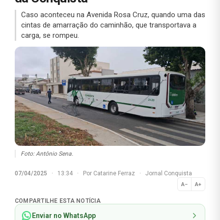
Caso aconteceu na Avenida Rosa Cruz, quando uma das
cintas de amarração do caminhão, que transportava a
carga, se rompeu.
Foto: Antônio Sena.
07/04/2025
·
13:34
·
Por
Catarine Ferraz
·
Jornal Conquista
A−
A+
Normal
COMPARTILHE ESTA NOTÍCIA
Enviar no WhatsApp