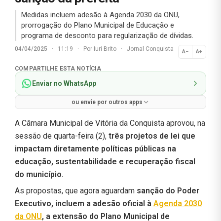
Medidas incluem adesão à Agenda 2030 da ONU,
prorrogação do Plano Municipal de Educação e
programa de desconto para regularização de dívidas.
04/04/2025
·
11:19
·
Por
Iuri Brito
·
Jornal Conquista
A−
A+
Normal
COMPARTILHE ESTA NOTÍCIA
Enviar no WhatsApp
ou envie por outros apps
A Câmara Municipal de Vitória da Conquista aprovou, na
sessão de quarta-feira (2),
três projetos de lei que
impactam diretamente políticas públicas na
educação, sustentabilidade e recuperação fiscal
do município.
As propostas, que agora aguardam
sanção do Poder
Executivo, incluem a adesão oficial à
Agenda 2030
da ONU
, a extensão do Plano Municipal de