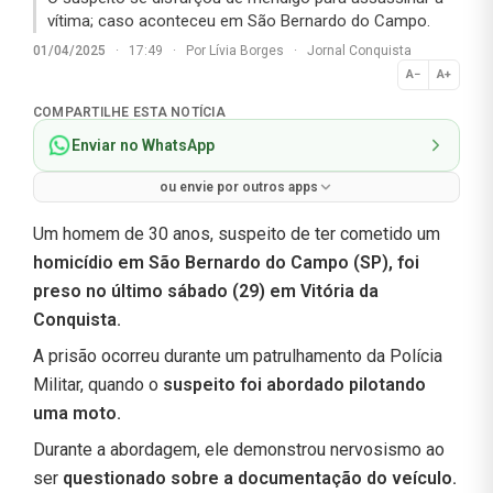
vítima; caso aconteceu em São Bernardo do Campo.
01/04/2025
·
17:49
·
Por
Lívia Borges
·
Jornal Conquista
A−
A+
Normal
COMPARTILHE ESTA NOTÍCIA
Enviar no WhatsApp
ou envie por outros apps
Um homem de 30 anos, suspeito de ter cometido um
homicídio em São Bernardo do Campo (SP), foi
preso no último sábado (29) em Vitória da
Conquista.
A prisão ocorreu durante um patrulhamento da Polícia
Militar, quando o
suspeito foi abordado pilotando
uma moto.
Durante a abordagem, ele demonstrou nervosismo ao
ser
questionado sobre a documentação do veículo.