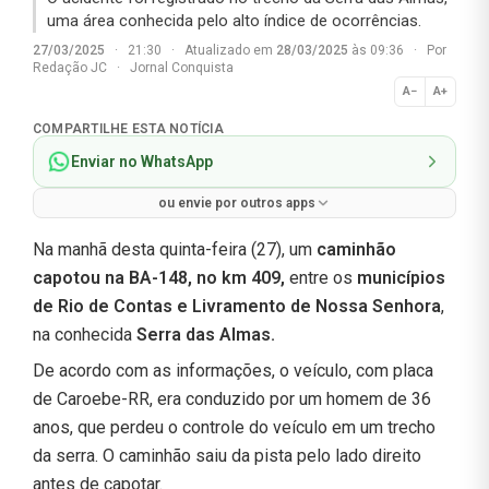
uma área conhecida pelo alto índice de ocorrências.
27/03/2025
·
21:30
·
Atualizado em
28/03/2025
às 09:36
·
Por
Redação JC
·
Jornal Conquista
A−
A+
Normal
COMPARTILHE ESTA NOTÍCIA
Enviar no WhatsApp
ou envie por outros apps
Na manhã desta quinta-feira (27), um
caminhão
capotou na BA-148, no km 409,
entre os
municípios
de Rio de Contas e Livramento de Nossa Senhora
,
na conhecida
Serra das Almas.
De acordo com as informações, o veículo, com placa
de Caroebe-RR, era conduzido por um homem de 36
anos, que perdeu o controle do veículo em um trecho
da serra. O caminhão saiu da pista pelo lado direito
antes de capotar.