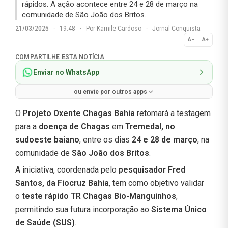
rápidos. A ação acontece entre 24 e 28 de março na
comunidade de São João dos Britos.
21/03/2025
·
19:48
·
Por
Kamile Cardoso
·
Jornal Conquista
A−
A+
Normal
COMPARTILHE ESTA NOTÍCIA
Enviar no WhatsApp
ou envie por outros apps
O
Projeto Oxente Chagas Bahia
retomará a testagem
para a
doença de Chagas
em
Tremedal, no
sudoeste baiano
, entre os dias
24 e 28 de março
, na
comunidade de
São João dos Britos
.
A iniciativa, coordenada pelo
pesquisador Fred
Santos, da Fiocruz Bahia
, tem como objetivo validar
o
teste rápido TR Chagas Bio-Manguinhos
,
permitindo sua futura incorporação ao
Sistema Único
de Saúde (SUS)
.