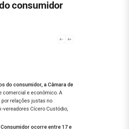
s do consumidor
A−
A+
Normal
tos do consumidor, a Câmara de
e comercial e econômico. A
l por relações justas no
ex-vereadores Cícero Custódio,
Consumidor ocorre entre 17 e