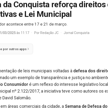
a da Conquista reforça direito
ivas e Lei Municipal
r acontece entre 17 e 21 de março.
1/03/2025
às 11:17
·
Por
Redação JC
·
Jornal Conquista
ie por outros apps
entação de leis municipais voltadas à
defesa dos direi
rnado um exemplo de transparência e justiça no ambient
do Consumidor
é um reflexo do interesse legislativo loca
nicipal nº 2.122/2017, a iniciativa teve como autores os 
 e David Salomão.
em áreas comerciais da cidade, a
Semana de Defesa do 