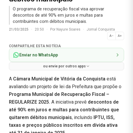
O programa de recuperação fiscal visa aprovar
descontos de até 90% em juros e multas para
contribuintes com débitos municipais.
21/03/2025
·
20:50
·
Por
Nayure Soares
·
Jornal Conquista
A−
A+
Normal
COMPARTILHE ESTA NOTÍCIA
Enviar no WhatsApp
ou envie por outros apps
A
Câmara Municipal de Vitória da Conquista
está
avaliando um projeto de lei da Prefeitura que propõe o
Programa Municipal de Recuperação Fiscal –
REGULARIZE 2025.
A iniciativa prevê
descontos de
até 90% em juros e multas para contribuintes que
quitarem débitos municipais
, incluindo
IPTU, ISS,
taxas e preços públicos inscritos em dívida ativa
até 31 de janeiro de 2025.