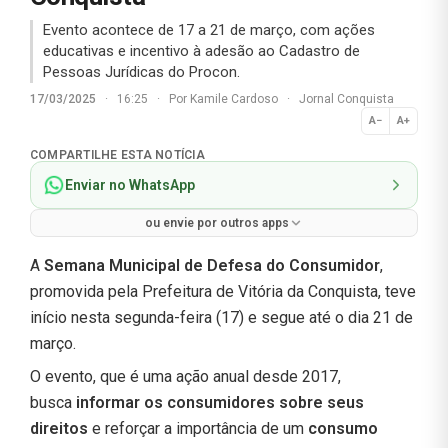
Evento acontece de 17 a 21 de março, com ações
educativas e incentivo à adesão ao Cadastro de
Pessoas Jurídicas do Procon.
17/03/2025
·
16:25
·
Por
Kamile Cardoso
·
Jornal Conquista
A−
A+
Normal
COMPARTILHE ESTA NOTÍCIA
Enviar no WhatsApp
ou envie por outros apps
A
Semana Municipal de Defesa do Consumidor
,
promovida pela Prefeitura de Vitória da Conquista, teve
início nesta segunda-feira (17) e segue até o dia 21 de
março.
O evento, que é uma ação anual desde 2017,
busca
informar os consumidores sobre seus
direitos
e reforçar a importância de um
consumo