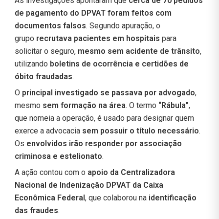
As investigações apontaram que
cerca de 70 pedidos
de pagamento do DPVAT foram feitos com
documentos falsos
. Segundo apuração, o
grupo
recrutava pacientes em hospitais
para
solicitar o seguro,
mesmo sem acidente de trânsito
,
utilizando
boletins de ocorrência e certidões de
óbito fraudadas
.
O
principal investigado se passava por advogado
,
mesmo
sem formação na área
. O termo
“Rábula”
,
que nomeia a operação, é usado para designar quem
exerce a advocacia
sem possuir o título necessário
.
Os
envolvidos irão responder por associação
criminosa e estelionato
.
A ação contou com o
apoio da Centralizadora
Nacional de Indenização DPVAT da Caixa
Econômica Federal
, que colaborou na
identificação
das fraudes
.