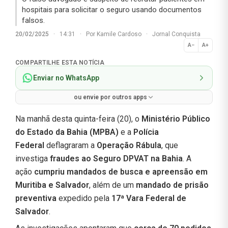
hospitais para solicitar o seguro usando documentos
falsos.
20/02/2025
·
14:31
·
Por
Kamile Cardoso
·
Jornal Conquista
A−
A+
Normal
COMPARTILHE ESTA NOTÍCIA
Enviar no WhatsApp
ou envie por outros apps
Na manhã desta quinta-feira (20), o
Ministério Público
do Estado da Bahia (MPBA)
e a
Polícia
Federal
deflagraram a
Operação Rábula
, que
investiga
fraudes ao Seguro DPVAT na Bahia
. A
ação
cumpriu mandados de busca e apreensão em
Muritiba e Salvador
, além de um
mandado de prisão
preventiva
expedido pela
17ª Vara Federal de
Salvador
.