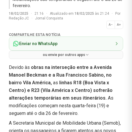
fevereiro.
18/02/2025
·
21:16
·
Atualizado em
18/02/2025
às 21:24
·
Por
Redação JC
·
Jornal Conquista
A−
A+
Normal
COMPARTILHE ESTA NOTÍCIA
Enviar no WhatsApp
ou envie por outros apps
Devido às
obras na interseção entre a Avenida
Manoel Beckman e a Rua Francisco Sabino, no
bairro Vila América,
as
linhas R18 (Boa Vista x
Centro) e R23 (Vila América x Centro) sofrerão
alterações temporárias em seus itinerários.
As
modificações começam nesta quarta-feira (19) e
seguem até o dia 26 de fevereiro.
A Secretaria Municipal de Mobilidade Urbana (Semob),
orienta os passageiros a ficarem atentos aos novos