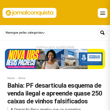
Navegue pelas categorias
continua após a publicidade
Início
Bahia
Bahia: PF desarticula esquema de
venda ilegal e apreende quase 250
caixas de vinhos falsificados
A Operação Baco revelou que os suspeitos