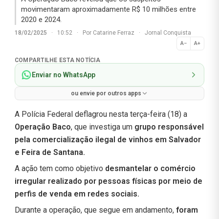
movimentaram aproximadamente R$ 10 milhões entre
2020 e 2024.
18/02/2025
·
10:52
·
Por
Catarine Ferraz
·
Jornal Conquista
A−
A+
Normal
COMPARTILHE ESTA NOTÍCIA
Enviar no WhatsApp
ou envie por outros apps
A Polícia Federal deflagrou nesta terça-feira (18) a
Operação Baco
, que investiga um
grupo responsável
pela comercialização ilegal de vinhos em Salvador
e Feira de Santana.
A ação tem como objetivo
desmantelar o comércio
irregular realizado por pessoas físicas por meio de
perfis de venda em redes sociais.
Durante a operação, que segue em andamento,
foram