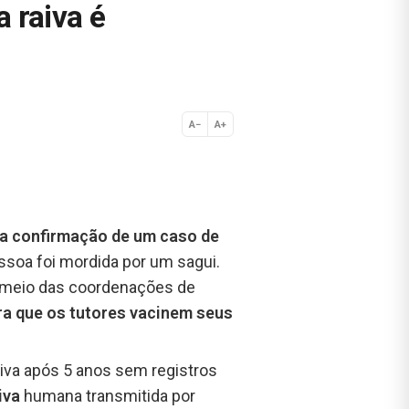
 raiva é
A−
A+
Normal
 a confirmação de um caso de
ssoa foi mordida por um sagui.
or meio das coordenações de
ra que os tutores vacinem seus
aiva após 5 anos sem registros
iva
humana transmitida por