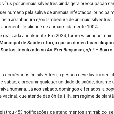
o vírus por animais silvestres ainda gera preocupação na
 ser humano pela saliva de animais infectados, principa
ela arranhadura e/ou lambedura de animais silvestres, 
 apresenta letalidade de aproximadamente 100%.
é realizada anualmente. Em 2024, foram vacinados mais 
 Municipal de Saúde reforça que as doses ficam disponí
antos, localizado na Av. Frei Benjamim, s/nº – Bairro B
s domésticos ou silvestres, a pessoa deve lavar imedia
 sabão, e procurar qualquer unidade de saúde, durante a
a raiva humana. Já aos sábado, domingos e feriados, a po
 vacina), que atende das 8h às 11h, em regime de plant
egistrou 453 notificações de atendimentos antirrábico, s