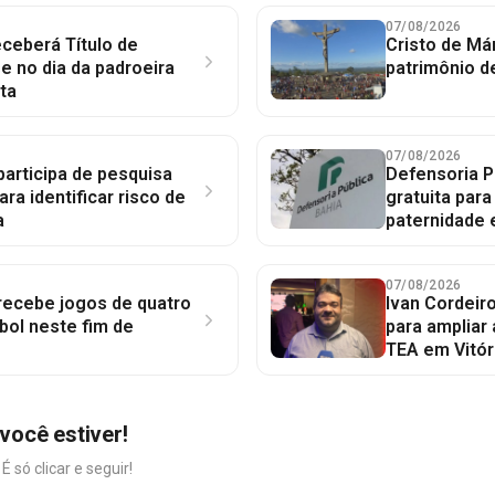
07/08/2026
ceberá Título de
Cristo de Má
 no dia da padroeira
patrimônio d
ta
07/08/2026
participa de pesquisa
Defensoria P
ara identificar risco de
gratuita par
a
paternidade 
07/08/2026
 recebe jogos de quatro
Ivan Cordeir
bol neste fim de
para ampliar
TEA em Vitór
você estiver!
só clicar e seguir!