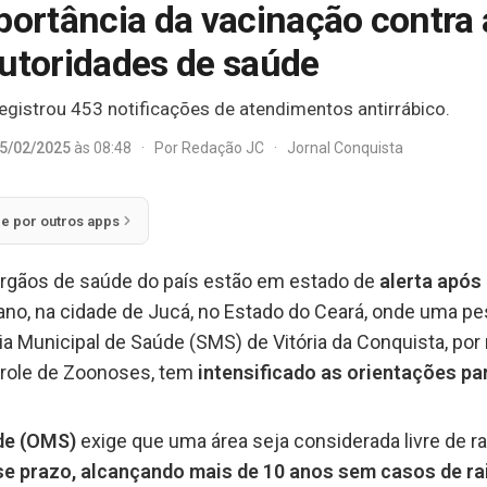
portância da vacinação contra a
autoridades de saúde
egistrou 453 notificações de atendimentos antirrábico.
5/02/2025
às 08:48
·
Por
Redação JC
·
Jornal Conquista
ie por outros apps
rgãos de saúde do país estão em estado de
alerta após
ano, na cidade de Jucá, no Estado do Ceará, onde uma pe
ria Municipal de Saúde (SMS) de Vitória da Conquista, p
ntrole de Zoonoses, tem
intensificado as orientações pa
de (OMS)
exige que uma área seja considerada livre de r
se prazo, alcançando mais de 10 anos sem casos de ra