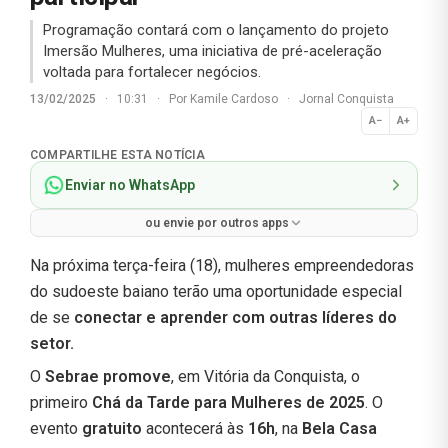
Programação contará com o lançamento do projeto
Imersão Mulheres, uma iniciativa de pré-aceleração
voltada para fortalecer negócios.
13/02/2025
·
10:31
·
Por
Kamile Cardoso
·
Jornal Conquista
A−
A+
Normal
COMPARTILHE ESTA NOTÍCIA
Enviar no WhatsApp
ou envie por outros apps
Na próxima terça-feira (18), mulheres empreendedoras
do sudoeste baiano terão uma oportunidade especial
de se
conectar e aprender com outras líderes do
setor.
O
Sebrae promove
, em Vitória da Conquista, o
primeiro
Chá da Tarde para Mulheres de 2025
. O
evento
gratuito
acontecerá às
16h
, na
Bela Casa