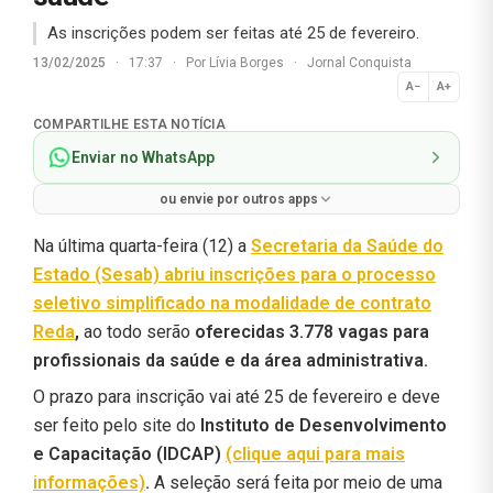
As inscrições podem ser feitas até 25 de fevereiro.
13/02/2025
·
17:37
·
Por
Lívia Borges
·
Jornal Conquista
A−
A+
Normal
COMPARTILHE ESTA NOTÍCIA
Enviar no WhatsApp
ou envie por outros apps
Na última quarta-feira (12) a
Secretaria da Saúde do
Estado (Sesab)
abriu inscrições para o
processo
seletivo simplificado na modalidade de contrato
Reda
,
ao todo serão
oferecidas 3.778 vagas para
profissionais da saúde e da área administrativa.
O prazo para inscrição vai até 25 de fevereiro e deve
ser feito pelo site do
Instituto de Desenvolvimento
e Capacitação (IDCAP)
(clique aqui para mais
informações)
.
A seleção será feita por meio de uma