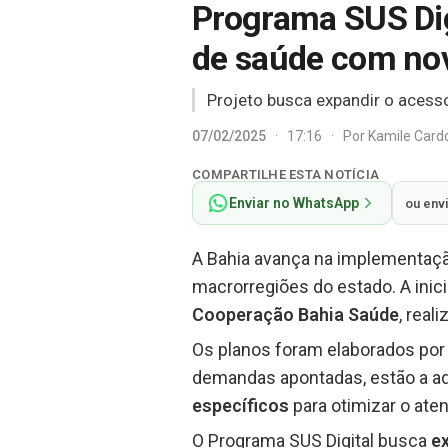
Programa SUS Digi
de saúde com nov
Projeto busca expandir o acess
07/02/2025
·
17:16
·
Por
Kamile Car
COMPARTILHE ESTA NOTÍCIA
Enviar no WhatsApp
ou env
A Bahia avança na implementaç
macrorregiões do estado. A inicia
Cooperação Bahia Saúde
, real
Os planos foram elaborados por
demandas apontadas, estão a a
específicos
para otimizar o ate
O Programa SUS Digital busca
e