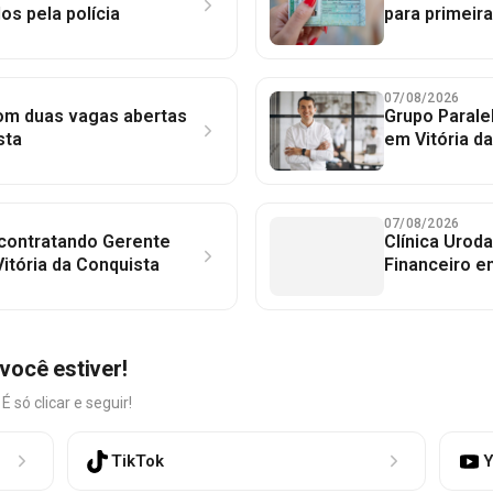
dos pela polícia
para primeir
07/08/2026
com duas vagas abertas
Grupo Parale
sta
em Vitória d
07/08/2026
 contratando Gerente
Clínica Uroda
itória da Conquista
Financeiro e
você estiver!
só clicar e seguir!
TikTok
Y