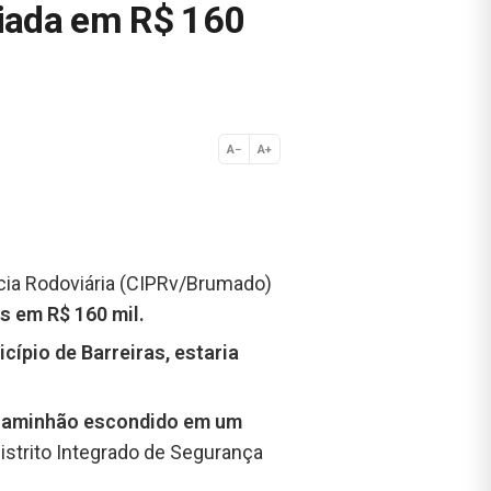
iada em R$ 160
A−
A+
Normal
lícia Rodoviária (CIPRv/Brumado)
s em R$ 160 mil.
ípio de Barreiras, estaria
caminhão escondido em um
istrito Integrado de Segurança
.