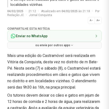
localidades vizinhas.
04/02/2025
·
21:12
·
Atualizado em
04/02/2025
às 21:18
·
Por
Redação JC
·
Jornal Conquista
A−
A+
Normal
COMPARTILHE ESTA NOTÍCIA
Enviar no WhatsApp
ou envie por outros apps
Mais uma edição do Castramóvel será realizada em
Vitória da Conquista, desta vez no distrito de m Bate-
Pé. Nesta sexta (7) e sábado (8), o Castramóvel estará
realizando procedimentos em cães e gatos que vivem
no distrito e em localidades vizinhas. O atendimento
será das 9h30 às 16h, na praça principal.
Os tutores devem deixar os cães e gatos em jejum de
12 horas de comida e 2 horas de água, para realizarem
a castração. Após a avaliação da equipe veterinária da