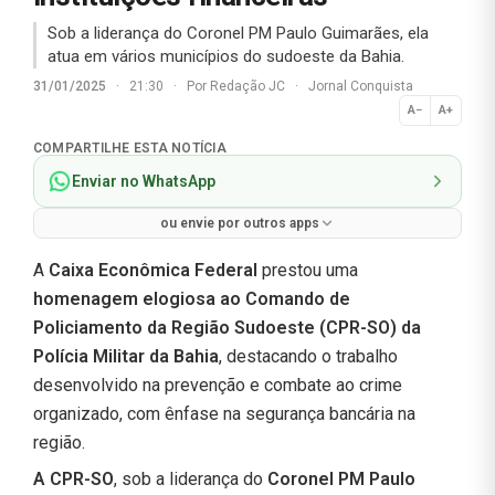
Sob a liderança do Coronel PM Paulo Guimarães, ela
atua em vários municípios do sudoeste da Bahia.
31/01/2025
·
21:30
·
Por
Redação JC
·
Jornal Conquista
A−
A+
Normal
COMPARTILHE ESTA NOTÍCIA
Enviar no WhatsApp
ou envie por outros apps
A
Caixa Econômica Federal
prestou uma
homenagem elogiosa ao Comando de
Policiamento da Região Sudoeste (CPR-SO) da
Polícia Militar da Bahia
, destacando o trabalho
desenvolvido na prevenção e combate ao crime
organizado, com ênfase na segurança bancária na
região.
A CPR-SO
, sob a liderança do
Coronel PM Paulo