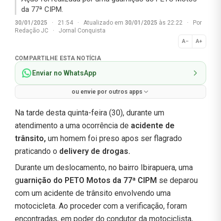
da 77ª CIPM.
30/01/2025
·
21:54
·
Atualizado em
30/01/2025
às 22:22
·
Por
Redação JC
·
Jornal Conquista
A−
A+
Normal
COMPARTILHE ESTA NOTÍCIA
Enviar no WhatsApp
ou envie por outros apps
Na tarde desta quinta-feira (30), durante um
atendimento a uma ocorrência de
acidente de
trânsito,
um homem foi preso apos ser flagrado
praticando o
delivery de drogas.
Durante um deslocamento, no bairro Ibirapuera, uma
g
uarnição do PETO Motos da 77ª CIPM
se deparou
com um acidente de trânsito envolvendo uma
motocicleta. Ao proceder com a verificação, foram
encontradas, em poder do condutor da motociclista,