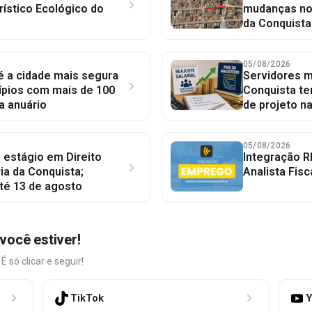
rístico Ecológico do
mudanças no 
da Conquista
05/08/2026
 é a cidade mais segura
Servidores mu
ípios com mais de 100
Conquista te
a anuário
de projeto n
05/08/2026
 estágio em Direito
Integração R
ia da Conquista;
Analista Fisc
té 13 de agosto
você estiver!
só clicar e seguir!
TikTok
Y