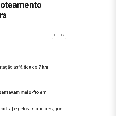
 Loteamento
ra
A−
A+
Normal
ntação asfáltica de
7 km
sentavam meio-fio em
einfra)
e pelos moradores, que