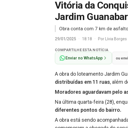
Vitória da Conqu
Jardim Guanabara
Obra conta com 7 km de asfalto
29/01/2025
·
18:18
·
Por
Lívia Borges
COMPARTILHE ESTA NOTÍCIA
Enviar no WhatsApp
ou env
A obra do loteamento Jardim Gua
distribuídas em 11 ruas
, além 
Moradores aguardavam pelo as
Na última quarta-feira (28), enq
diferentes pontos do bairro.
A obra está sendo acompanhada
comemoram a chegada do servi