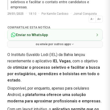
seletivos e facilitar o contato entre candidatos e
empresas.
29/01/2025
·
18:10
·
Por
Kamile Cardoso
·
Jornal Conquista
A−
A+
Normal
COMPARTILHE ESTA NOTÍCIA
Enviar no WhatsApp
ou envie por outros apps
O Instituto Euvaldo Lodi (IEL) da Bahia lançou
recentemente o aplicativo
IEL Vagas
, com o objetivo
de
otimizar o processo seletivo e facilitar a busca
por estagiários, aprendizes e bolsistas em todo o
estado.
Disponível, por enquanto, apenas para celulares
Android, a
plataforma oferece uma solução
moderna para aproximar profissionais e empresas.
Com um layout intuitivo, o
aplicativo permite que os